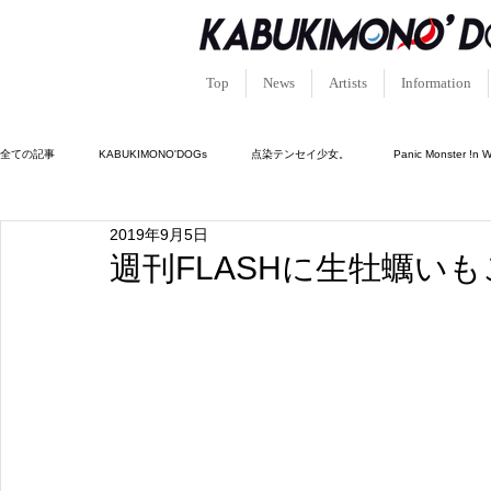
Top
News
Artists
Information
全ての記事
KABUKIMONO'DOGs
点染テンセイ少女。
Panic Monster !n 
2019年9月5日
キュン!?恋堕ちキューピッド
ルシフェルの園。
憑依中毒-シャーマンホリッ
週刊FLASHに生牡蠣い