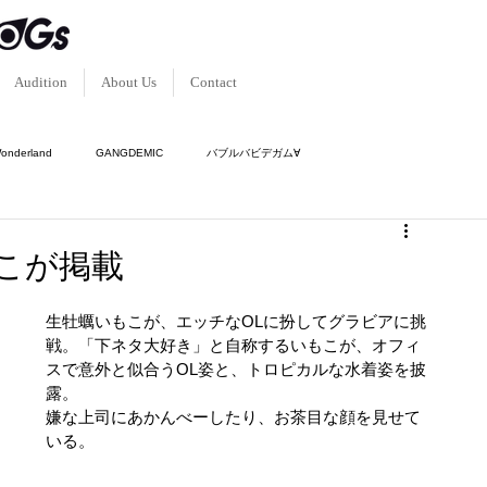
Audition
About Us
Contact
Wonderland
GANGDEMIC
バブルバビデガム∀
ク-
傾奇隊
神使轟く、激情の如く。
もこが掲載
生牡蠣いもこが、エッチなOLに扮してグラビアに挑
戦。「下ネタ大好き」と自称するいもこが、オフィ
スで意外と似合うOL姿と、トロピカルな水着姿を披
露。
嫌な上司にあかんべーしたり、お茶目な顔を見せて
いる。