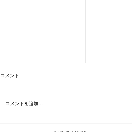
コメント
コメントを追加…
GITADORA GALAXY WAVE
人気ロック
にて神激「ノクチルカ」配信
「Skream!