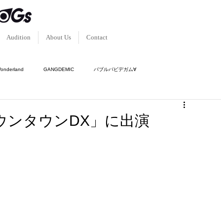
Audition
About Us
Contact
Wonderland
GANGDEMIC
バブルバビデガム∀
ク-
傾奇隊
神使轟く、激情の如く。
ダウンタウンDX」に出演