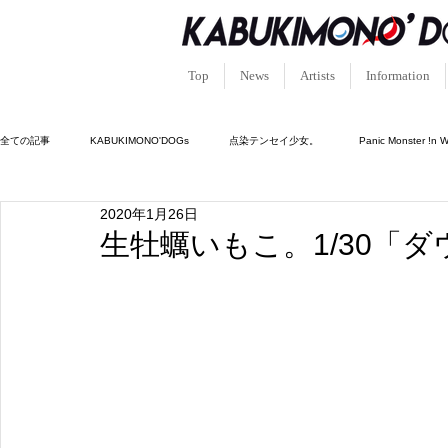
Top
News
Artists
Information
全ての記事
KABUKIMONO'DOGs
点染テンセイ少女。
Panic Monster !n 
2020年1月26日
キュン!?恋堕ちキューピッド
ルシフェルの園。
憑依中毒-シャーマンホリッ
生牡蠣いもこ。1/30「