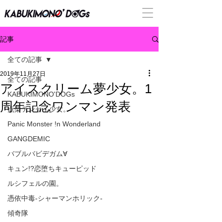
記事
全ての記事
2019年11月27日
全ての記事
アイスクリーム夢少女。1
KABUKIMONO'DOGs
周年記念ワンマン発表
点染テンセイ少女。
Panic Monster !n Wonderland
GANGDEMIC
バブルバビデガム∀
キュン!?恋堕ちキューピッド
ルシフェルの園。
憑依中毒-シャーマンホリック-
傾奇隊