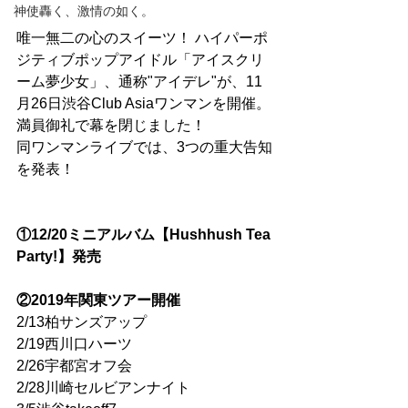
神使轟く、激情の如く。
唯一無二の心のスイーツ！ ハイパーポ
ジティブポップアイドル「アイスクリ
ーム夢少女」、通称"アイデレ"が、11
月26日渋谷Club Asiaワンマンを開催。
満員御礼で幕を閉じました！  
同ワンマンライブでは、3つの重大告知
を発表！
①12/20ミニアルバム【Hushhush Tea 
Party!】発売
②2019年関東ツアー開催
2/13柏サンズアップ
2/19西川口ハーツ
2/26宇都宮オフ会
2/28川崎セルビアンナイト