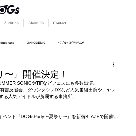
Audition
About Us
Contact
Wonderland
GANGDEMIC
バブルバビデガム∀
ク-
傾奇隊
神使轟く、激情の如く。
夏祭り〜』開催決定！
MER SONICやTIFなどフェスにも多数出演。
でなく、有吉反省会、ダウンタウンDXなど人気番組出演や、ヤン
する人気アイドルが所属する事務所、
ベント『DOGsParty〜夏祭り〜』を新宿BLAZEで開催い