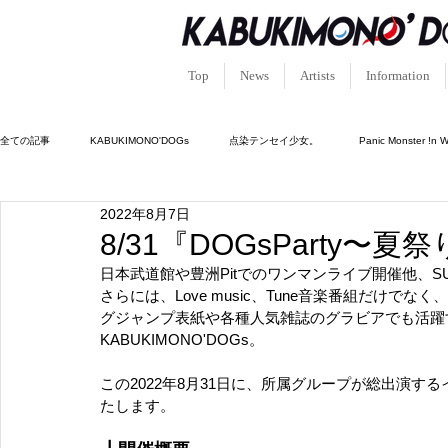
Top
News
Artists
Information
全ての記事
KABUKIMONO'DOGs
点染テンセイ少女。
Panic Monster !n 
2022年8月7日
キュン!?恋堕ちキューピッド
ルシフェルの園。
憑依中毒-シャーマンホリッ
8/31『DOGsParty〜
日本武道館や豊洲Pitでのワンマンライブ開催他、SUM
さらには、Love music、Tune音楽番組だけ
グジャンプ表紙や各種人気雑誌のグラビアでも活躍
KABUKIMONO'DOGs。
この2022年8月31日に、所属グループが総出演するイ
たします。