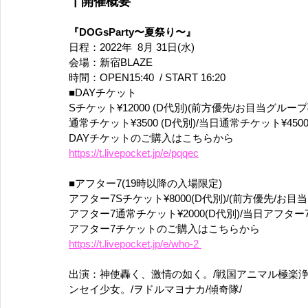
┃開催概要
『DOGsParty〜夏祭り〜』
日程：2022年  8月 31日(水)
会場：新宿BLAZE
時間：OPEN15:40  / START 16:20
■DAYチケット
Sチケット¥12000 (D代別)(前方優先/お目当グ
通常チケット¥3500 (D代別)/当日通常チケット¥4500
DAYチケットのご購入はこちらから
https://t.livepocket.jp/e/pqqec
■アフター7(19時以降の入場限定)
アフター7Sチケット¥8000(D代別)/(前方優先/
アフター7通常チケット¥2000(D代別)/当日アフター7
アフター7チケットのご購入はこちらから
https://t.livepocket.jp/e/who-2 
出演：神使轟く、激情の如く。/戦国アニマル極楽浄土/
ンセイ少女。/ヲドルマヨナカ/傾奇隊/