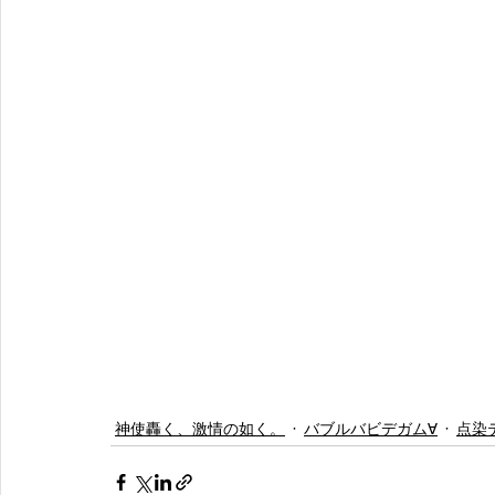
神使轟く、激情の如く。
バブルバビデガム∀
点染