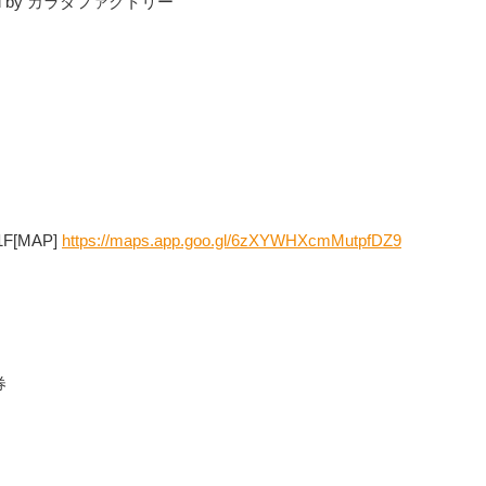
 by カラダファクトリー
[MAP] 
https://maps.app.goo.gl/6zXYWHXcmMutpfDZ9
券