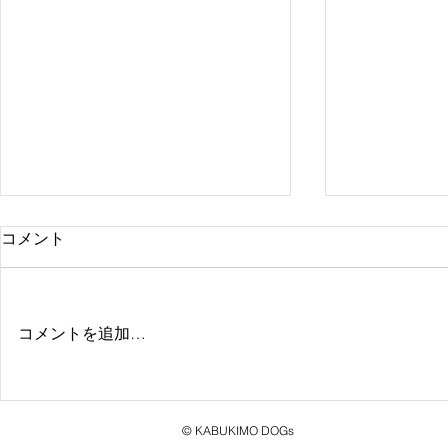
コメント
コメントを追加…
空士ヒマリが「ななにー 地下
点染テンセ
ABEMA」に出演
チャンピオ
© KABUKIMO DOGs