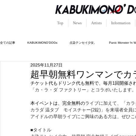
Top
News
Artists
Information
全ての記事
KABUKIMONO'DOGs
点染テンセイ少女。
Panic Monster !n 
2025年11月27日
キュン!?恋堕ちキューピッド
ルシフェルの園。
憑依中毒-シャーマンホリッ
超早朝無料ワンマンでカ
チケット代もドリンク代も無料で、毎月1回開催さ
「カ・ラ・ダ ファクトリー」とコラボいたします
本イベントは、完全無料の
ライブに加えて、「カラダ
カラダ 温タブ　モイスチャー(2錠)」を来場者全
アイドルの早朝ライブにご興味のある方は、ぜひこ
■タイトル