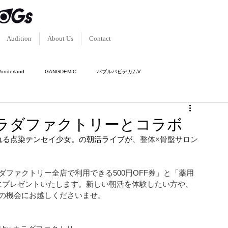
Audition
About Us
Contact
Wonderland
GANGDEMIC
バブルバビデガム∀
ク-
傾奇隊
神使轟く、激情の如く。
ラダファクトリーとコラボ
れる点染テンセイ少女。の朝活ライブが、
整体×骨盤サロン
。
ファクトリー全店で利用できる500円OFF券」と「薬用 
員にプレゼントいたします。新しい朝活を体験したい方や、
の機会にお越しくださいませ。