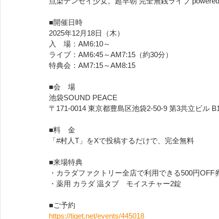
点染テンセイ少女。超早朝 完全無銭ライブ powered
■開催日時
2025年12月18日（木）
入　場：AM6:10～
ライブ：AM6:45～AM7:15（約30分）
特典会：AM7:15～AM8:15
■会　場
池袋SOUND PEACE
〒171-0014 東京都豊島区池袋2-50-9 第3共立ビル B1F
■料　金
「#村人T」をXで投稿するだけで、完全無料
■来場特典
・カラダファクトリー全店で利用できる500円OFF
・薬用 カラダ 温タブ　モイスチャー2錠
■ご予約
https://tiget.net/events/445018