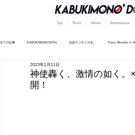
Top
News
Artists
Information
全ての記事
KABUKIMONO'DOGs
点染テンセイ少女。
Panic Monster !n 
2023年1月11日
キュン!?恋堕ちキューピッド
ルシフェルの園。
憑依中毒-シャーマンホリッ
神使轟く、激情の如く。×
開！