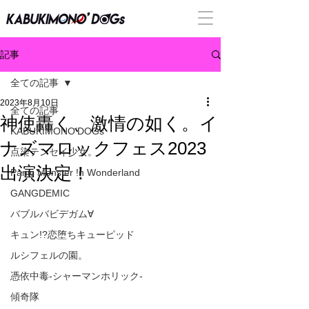
記事
全ての記事
2023年8月10日
全ての記事
神使轟く、激情の如く。イ
KABUKIMONO'DOGs
ナズマロックフェス2023
点染テンセイ少女。
出演決定！
Panic Monster !n Wonderland
GANGDEMIC
バブルバビデガム∀
キュン!?恋堕ちキューピッド
ルシフェルの園。
憑依中毒-シャーマンホリック-
傾奇隊