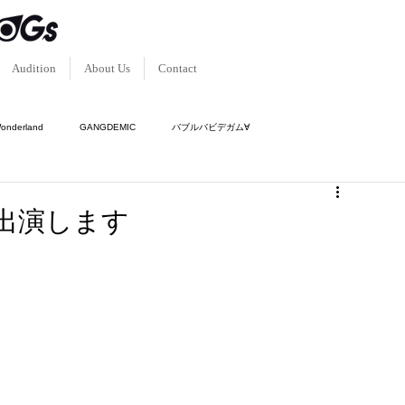
Audition
About Us
Contact
Wonderland
GANGDEMIC
バブルバビデガム∀
ク-
傾奇隊
神使轟く、激情の如く。
出演します