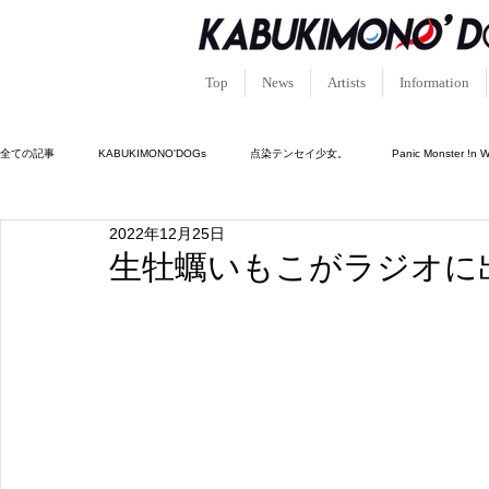
Top
News
Artists
Information
全ての記事
KABUKIMONO'DOGs
点染テンセイ少女。
Panic Monster !n 
2022年12月25日
キュン!?恋堕ちキューピッド
ルシフェルの園。
憑依中毒-シャーマンホリッ
生牡蠣いもこがラジオに