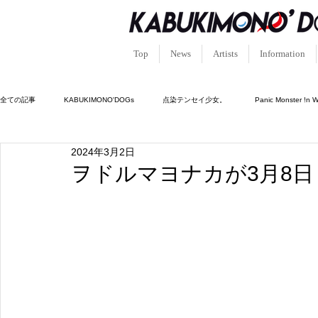
Top
News
Artists
Information
全ての記事
KABUKIMONO'DOGs
点染テンセイ少女。
Panic Monster !n 
2024年3月2日
キュン!?恋堕ちキューピッド
ルシフェルの園。
憑依中毒-シャーマンホリッ
ヲドルマヨナカが3月8日