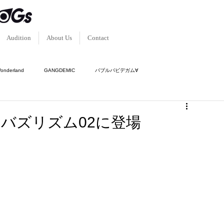
Audition
About Us
Contact
Wonderland
GANGDEMIC
バブルバビデガム∀
ク-
傾奇隊
神使轟く、激情の如く。
 バズリズム02に登場