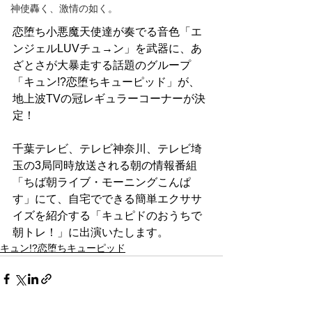
神使轟く、激情の如く。
恋堕ち小悪魔天使達が奏でる音色「エ
ンジェルLUVチュ→ン」を武器に、あ
ざとさが大暴走する話題のグループ
「キュン!?恋堕ちキューピッド」が、
地上波TVの冠レギュラーコーナーが決
定！
千葉テレビ、テレビ神奈川、テレビ埼
玉の3局同時放送される朝の情報番組
「ちば朝ライブ・モーニングこんぱ
す」にて、自宅でできる簡単エクササ
イズを紹介する「キュピドのおうちで
朝トレ！」に出演いたします。
キュン!?恋堕ちキューピッド