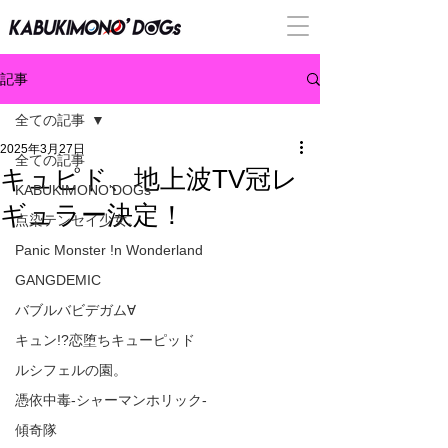
記事
全ての記事
2025年3月27日
全ての記事
キュピド、地上波TV冠レ
KABUKIMONO'DOGs
ギュラー決定！
点染テンセイ少女。
Panic Monster !n Wonderland
GANGDEMIC
バブルバビデガム∀
キュン!?恋堕ちキューピッド
ルシフェルの園。
憑依中毒-シャーマンホリック-
傾奇隊